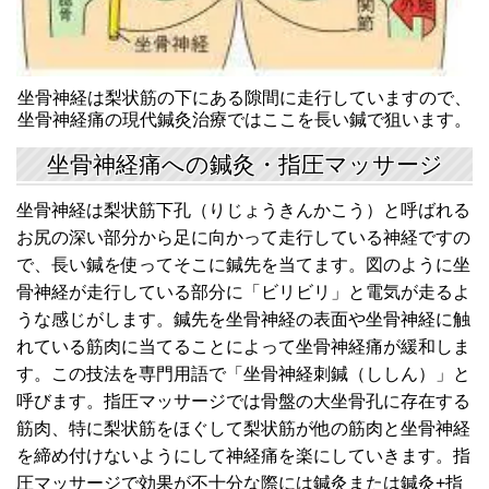
坐骨神経は梨状筋の下にある隙間に走行していますので、
坐骨神経痛の現代鍼灸治療ではここを長い鍼で狙います。
坐骨神経痛への鍼灸・指圧マッサージ
坐骨神経は梨状筋下孔（りじょうきんかこう）と呼ばれる
お尻の深い部分から足に向かって走行している神経ですの
で、長い鍼を使ってそこに鍼先を当てます。図のように坐
骨神経が走行している部分に「ビリビリ」と電気が走るよ
うな感じがします。鍼先を坐骨神経の表面や坐骨神経に触
れている筋肉に当てることによって坐骨神経痛が緩和しま
す。この技法を専門用語で「坐骨神経刺鍼（ししん）」と
呼びます。指圧マッサージでは骨盤の大坐骨孔に存在する
筋肉、特に梨状筋をほぐして梨状筋が他の筋肉と坐骨神経
を締め付けないようにして神経痛を楽にしていきます。指
圧マッサージで効果が不十分な際には鍼灸または鍼灸+指