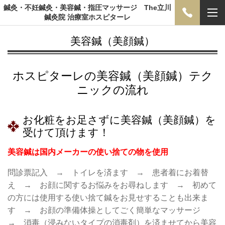
鍼灸・不妊鍼灸・美容鍼・指圧マッサージ The立川
鍼灸院 治療室ホスピターレ
美容鍼（美顔鍼）
ホスピターレの美容鍼（美顔鍼）テク
ニックの流れ
お化粧をお足さずに美容鍼（美顔鍼）を
受けて頂けます！
美容鍼は国内メーカーの使い捨ての物を使用
問診票記入 → トイレを済ます → 患者着にお着替
え → お顔に関するお悩みをお尋ねします → 初めて
の方には使用する使い捨て鍼をお見せすることも出来ま
す → お顔の準備体操としてごく簡単なマッサージ
→ 消毒（浸みないタイプの消毒剤）を済ませてから美容