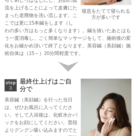
らく刺しっぱなしにし、お顔の血
流を上げることによって皮膚にた
寝息をたてて寝られる
まった老廃物を洗い流します。こ
方が多いです
こでは更に15本鍼をします（し
わの多い方はもっと多くなります）。鍼を抜いたあとはも
う一度消毒し、ごく簡単なマッサージをして、施術後の変
化をお確かめ頂いて終了となります。美容鍼（美顔鍼）施
術自体は（15～）20分間程度です。
最終仕上げはご自
分で
美容鍼（美顔鍼）を行った当日
は、ぜひお風呂に入ってくださ
い。そして入浴後は、化粧水かパ
ックをお顔にしてください。普段
よりグングン吸い込みますのでと