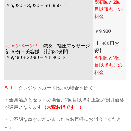
※初回と2回
￥5,980＋3,980＝￥9,960⇒
目以降もこの
料金
￥9,980
【1,480円お
キャンペーン！
鍼灸＋指圧マッサージ
得】
計60分＋美容鍼=計約80分間
￥7,480＋3,980＝￥11,460⇒
※初回と2回
目以降もこの
料金
※１
クレジットカード払いの場合を除く
・全身治療とセットの場合、2回目以降も上記の割引価格
が適用となります
（大変お得です！）
・ご不明な点がございましたらお気軽にお問合せくださ
い。