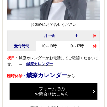
お気軽にお問合せください
月～金
土
日
受付時間
10～19時
10～17時
休
祝日
：鍼療カレンダーかお電話にてご確認くださいま
せ。 →
鍼療カレンダー
鍼療カレンダー
臨時休診
：
から
フォームでの
お問合せはこちら