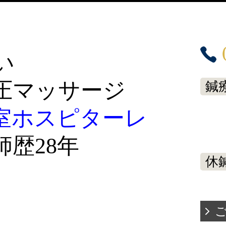
い
圧マッサージ
鍼
療室ホスピターレ
歴28年
休