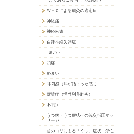
よくあるご質問（不妊鍼灸）
ＷＨＯによる鍼灸の適応症
神経痛
神経麻痺
自律神経失調症
夏バテ
頭痛
めまい
耳閉感（耳が詰まった感じ）
蓄膿症（慢性副鼻腔炎）
不眠症
うつ病・うつ症状への鍼灸指圧マッ
サージ
首のコリによる「うつ」症状：頚性