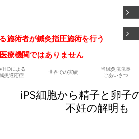
る施術者が鍼灸指圧施術を
行う
う医療機関ではありません
WHOによる
当鍼灸院院長
世界での実績
鍼灸適応症
ごあいさつ
iPS細胞から精子と卵
不妊の解明も