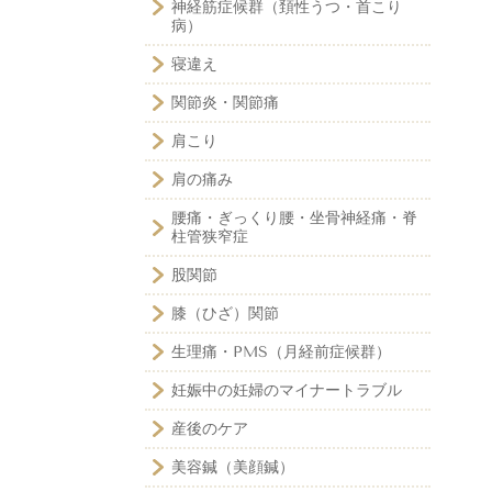
神経筋症候群（頚性うつ・首こり
病）
寝違え
関節炎・関節痛
肩こり
肩の痛み
腰痛・ぎっくり腰・坐骨神経痛・脊
柱管狭窄症
股関節
膝（ひざ）関節
生理痛・PMS（月経前症候群）
妊娠中の妊婦のマイナートラブル
産後のケア
美容鍼（美顔鍼）